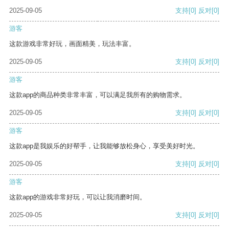
2025-09-05
支持
[0]
反对
[0]
游客
这款游戏非常好玩，画面精美，玩法丰富。
2025-09-05
支持
[0]
反对
[0]
游客
这款app的商品种类非常丰富，可以满足我所有的购物需求。
2025-09-05
支持
[0]
反对
[0]
游客
这款app是我娱乐的好帮手，让我能够放松身心，享受美好时光。
2025-09-05
支持
[0]
反对
[0]
游客
这款app的游戏非常好玩，可以让我消磨时间。
2025-09-05
支持
[0]
反对
[0]