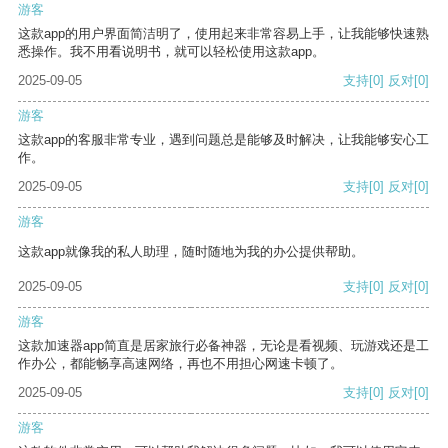
游客
这款app的用户界面简洁明了，使用起来非常容易上手，让我能够快速熟
悉操作。我不用看说明书，就可以轻松使用这款app。
2025-09-05
支持
[0]
反对
[0]
游客
这款app的客服非常专业，遇到问题总是能够及时解决，让我能够安心工
作。
2025-09-05
支持
[0]
反对
[0]
游客
这款app就像我的私人助理，随时随地为我的办公提供帮助。
2025-09-05
支持
[0]
反对
[0]
游客
这款加速器app简直是居家旅行必备神器，无论是看视频、玩游戏还是工
作办公，都能畅享高速网络，再也不用担心网速卡顿了。
2025-09-05
支持
[0]
反对
[0]
游客