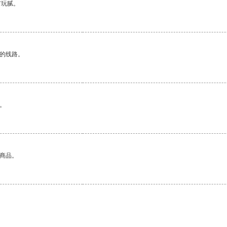
有玩腻。
区的线路。
。
的商品。