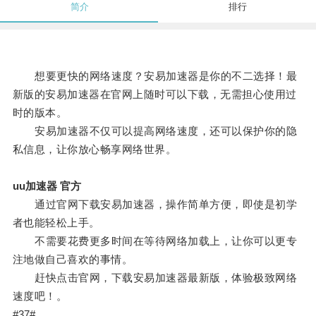
简介
排行
想要更快的网络速度？安易加速器是你的不二选择！最
新版的安易加速器在官网上随时可以下载，无需担心使用过
时的版本。
安易加速器不仅可以提高网络速度，还可以保护你的隐
私信息，让你放心畅享网络世界。
uu加速器 官方
通过官网下载安易加速器，操作简单方便，即使是初学
者也能轻松上手。
不需要花费更多时间在等待网络加载上，让你可以更专
注地做自己喜欢的事情。
赶快点击官网，下载安易加速器最新版，体验极致网络
速度吧！。
#37#