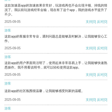
这款加速器app的加速效果非常好，玩游戏再也不会出现卡顿、掉线的情
况了。我以前玩游戏经常会输，现在有了这个app，我的游戏水平提升了
不少。
2025-09-05
支持
[0]
反对
[0]
游客
这款app的客服非常专业，遇到问题总是能够及时解决，让我能够安心工
作。
2025-09-05
支持
[0]
反对
[0]
游客
这款app的用户界面简洁明了，使用起来非常容易上手，让我能够快速熟
悉操作。我不用看说明书，就可以轻松使用这款app。
2025-09-05
支持
[0]
反对
[0]
游客
这款app的社区氛围很温馨，让我能够感受到家的温暖。
2025-09-05
支持
[0]
反对
[0]
游客