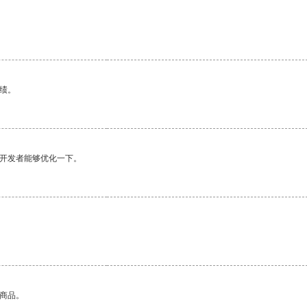
绩。
望开发者能够优化一下。
。
的商品。