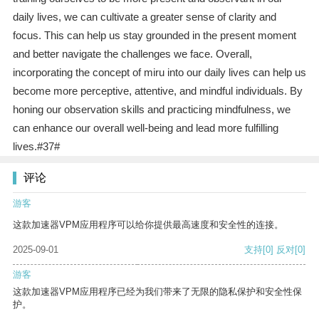
daily lives, we can cultivate a greater sense of clarity and
focus. This can help us stay grounded in the present moment
and better navigate the challenges we face. Overall,
incorporating the concept of miru into our daily lives can help us
become more perceptive, attentive, and mindful individuals. By
honing our observation skills and practicing mindfulness, we
can enhance our overall well-being and lead more fulfilling
lives.#37#
评论
游客
这款加速器VPM应用程序可以给你提供最高速度和安全性的连接。
2025-09-01
支持
[0]
反对
[0]
游客
这款加速器VPM应用程序已经为我们带来了无限的隐私保护和安全性保
护。