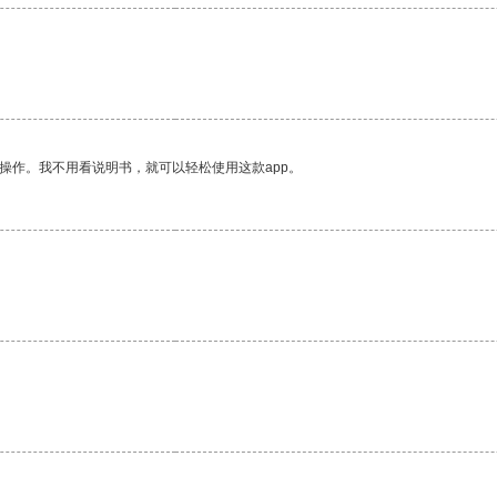
操作。我不用看说明书，就可以轻松使用这款app。