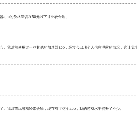
器app的价格应该在50元以下才比较合理。
放心。我以前使用过一些其他的加速器app，经常会出现个人信息泄露的情况，这让我
了。我以前玩游戏经常会输，现在有了这个app，我的游戏水平提升了不少。