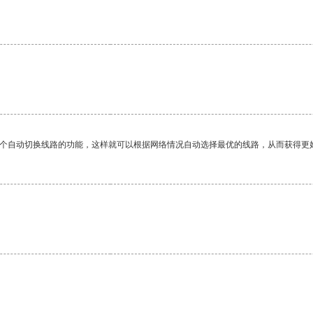
。
一个自动切换线路的功能，这样就可以根据网络情况自动选择最优的线路，从而获得更