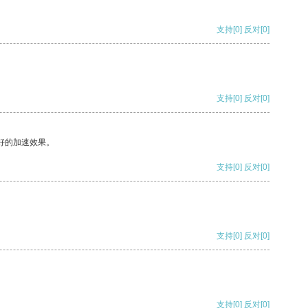
支持
[0]
反对
[0]
支持
[0]
反对
[0]
好的加速效果。
支持
[0]
反对
[0]
支持
[0]
反对
[0]
支持
[0]
反对
[0]