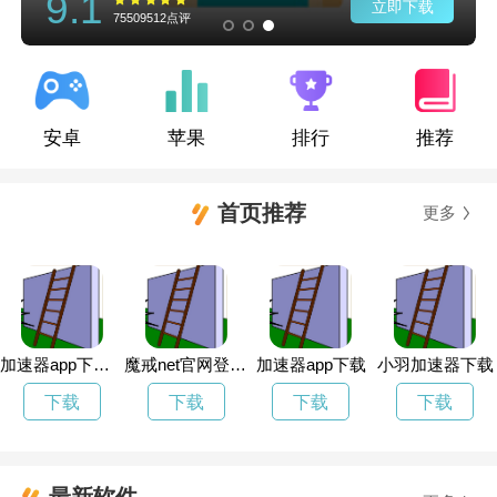
9.1
9.1
立即下载
75509512点评
安卓
苹果
排行
推荐
首页推荐
更多
加速器app下载免费
魔戒net官网登录入口
加速器app下载
小羽加速器下载
下载
下载
下载
下载
最新软件